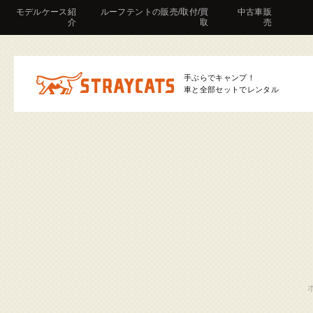
モデルケース紹
ルーフテントの販売/取付/買
中古車販
介
取
売
手ぶらでキャンプ！
車と全部セットでレンタル