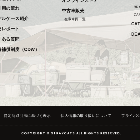
オンラインストア
BR
利用の流れ
中古車販売
CA
デルケース紹介
在庫車両一覧
CA
験レポート
DE
くある質問
責補償制度（CDW）
特定商取引法に基づく表示
個人情報の取り扱いについて
プライバ
COPYRIGHT © STRAYCATS ALL RIGHTS RESERVED.