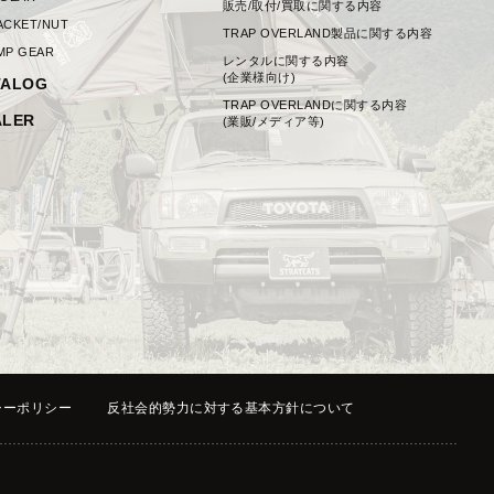
販売/取付/買取に関する内容
ACKET/NUT
TRAP OVERLAND製品に関する内容
MP GEAR
レンタルに関する内容
(企業様向け)
TALOG
TRAP OVERLANDに関する内容
ALER
(業販/メディア等)
シーポリシー
反社会的勢力に対する基本方針について