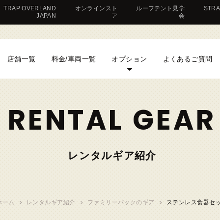
TRAP OVERLAND
オンラインスト
ルーフテント見学
STR
JAPAN
ア
会
店舗一覧
料金/車両一覧
オプション
よくあるご質問
RENTAL GEAR
レンタルギア紹介
ホーム
レンタルギア紹介
ファミリーパックのギア
ステンレス食器セ