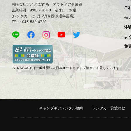
有限会社ツノダ 製作所 アウトドア事業部
ご
営業時間：9:00〜18:00 定休日：水曜
(レンタカーは1月,2月を除き通年営業)
モ
TEL：045-533-4730
体
よ
免
STRAYCATSは一般社団法人日本オートキャンプ協会に加盟しています。
キャンプギアレンタル規約
レンタカー貸渡約款