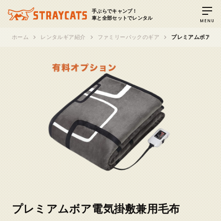
手ぶらでキャンプ！
車と全部セットでレンタル
MENU
ホーム
レンタルギア紹介
ファミリーパックのギア
プレミアムボア電
プレミアムボア電気掛敷兼用毛布