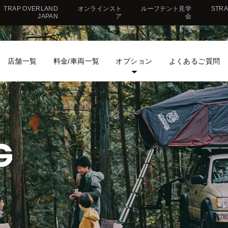
TRAP OVERLAND
オンラインスト
ルーフテント見学
STR
JAPAN
ア
会
店舗一覧
料金/車両一覧
オプション
よくあるご質問
G