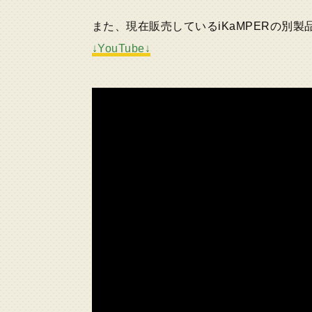
また、現在販売しているiKaMPERの別製
↓YouTube↓