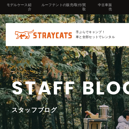
モデルケース紹
ルーフテントの販売/取付/買
中古車販
介
取
売
手ぶらでキャンプ！
車と全部セットでレンタル
STAFF BLO
スタッフブログ