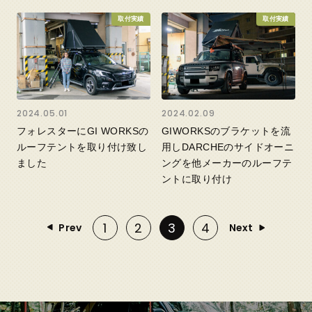
取付実績
取付実績
2024.05.01
2024.02.09
フォレスターにGI WORKSの
GIWORKSのブラケットを流
ルーフテントを取り付け致し
用しDARCHEのサイドオーニ
ました
ングを他メーカーのルーフテ
ントに取り付け
1
2
3
4
Prev
Next