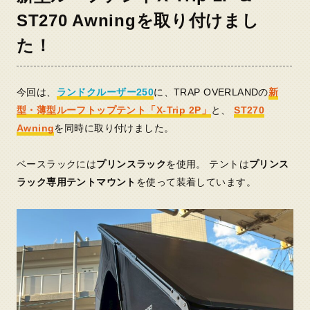
ST270 Awningを取り付けまし
た！
今回は、
ランドクルーザー250
に、TRAP OVERLANDの
新
型・薄型ルーフトップテント「X-Trip 2P」
と、
ST270
Awning
を同時に取り付けました。
ベースラックには
プリンスラック
を使用。 テントは
プリンス
ラック専用テントマウント
を使って装着しています。