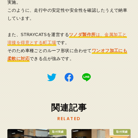
実施。
このように、走行中の安定性や安全性を確認したうえで納車
しています。
また、STRAYCATSを運営する
ツノダ製作所
は、金属加工と
溶接を得意とする町工場
です。
そのため車種ごとのルーフ形状に合わせて
ワンオフ加工にも
柔軟に対応
できる点が強みです。
関連記事
RELATED
取付実績
取付実績