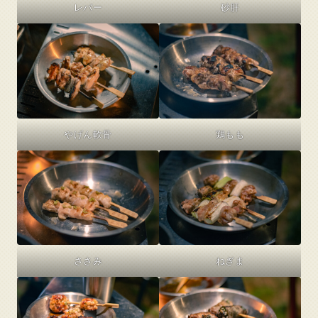
レバー
砂肝
やげん軟骨
鶏もも
ささみ
ねぎま