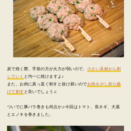
炭で焼く際、手前の方が火力が弱いので、
小さい具材から刺
していく
と均一に焼けますよ♪
また、お肉に真っ直ぐ刺すと抜け易いので
お肉を少し折り曲
げて刺す
と良いでしょう♫
ついでに豚バラ巻きも何点か♫今回はトマト、長ネギ、大葉
とエノキを巻きました。