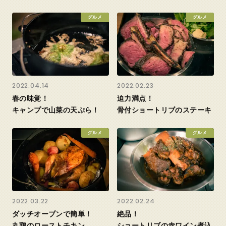
グルメ
グルメ
2022.04.14
2022.02.23
春の味覚！
迫力満点！
キャンプで山菜の天ぷら！
骨付ショートリブのステーキ
グルメ
グルメ
2022.03.22
2022.02.24
ダッチオーブンで簡単！
絶品！
丸鶏のローストチキン
ショートリブの赤ワイン煮込